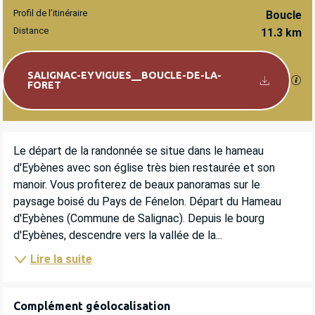
Profil de l’itinéraire
Boucle
Distance
11.3 km
Documentation
SALIGNAC-EYVIGUES__BOUCLE-DE-LA-
SEC
FORET
DESCRIPTION
Le départ de la randonnée se situe dans le hameau 
d'Eybènes avec son église très bien restaurée et son 
manoir. Vous profiterez de beaux panoramas sur le 
paysage boisé du Pays de Fénelon. Départ du Hameau 
d'Eybènes (Commune de Salignac). Depuis le bourg 
d'Eybènes, descendre vers la vallée de la...
Lire la suite
Complément géolocalisation
Complément géolocalisation