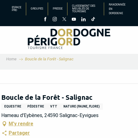
Aller
RANDONNÉE
CLASSEMENT DES
ESPACE
GROUPES
PRESSE
MEUBLÉS DE
EN
au
PRO
TOURISME
DORDOGNE
contenu
principal
Home
Boucle de la Forêt - Salignac
Boucle de la Forêt - Salignac
EQUESTRE
PÉDESTRE
VTT
NATURE (FAUNE, FLORE)
Hameau d'Eybènes, 24590 Salignac-Eyvigues
M'y rendre
Partager