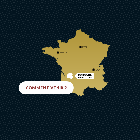
PARIS
RENNES
LYON
DORDOGNE
PÉRIGORD
BIARRITZ
COMMENT VENIR ?