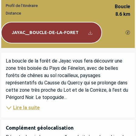
Profil de l’itinéraire
Boucle
Distance
8.6 km
Documentation
SEC
JAYAC__BOUCLE-DE-LA-FORET
DESCRIPTION
La boucle de la forêt de Jayac vous fera découvrir une 
zone très boisée du Pays de Fénelon, avec de belles 
forêts de chênes au sol rocailleux, paysages 
représentatifs du Causse du Quercy qui se prolonge dans 
cette zone très proche du Lot et de la Corrèze, à l'est du 
Périgord Noir. Le topoguide...
Lire la suite
Complément géolocalisation
Complément géolocalisation