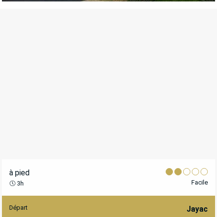
à pied
Facile
3h
Départ
INFORMATIONS PRATIQUES
Jayac