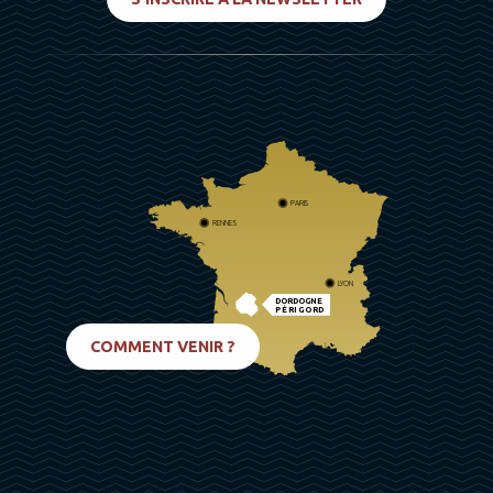
PARIS
RENNES
LYON
DORDOGNE
PÉRIGORD
BIARRITZ
COMMENT VENIR ?