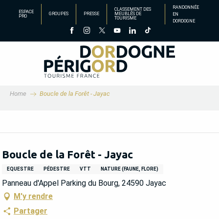
Aller
RANDONNÉE
CLASSEMENT DES
ESPACE
GROUPES
PRESSE
MEUBLÉS DE
EN
au
PRO
TOURISME
DORDOGNE
contenu
principal
Home
Boucle de la Forêt - Jayac
Boucle de la Forêt - Jayac
EQUESTRE
PÉDESTRE
VTT
NATURE (FAUNE, FLORE)
Panneau d'Appel Parking du Bourg, 24590 Jayac
M'y rendre
Partager