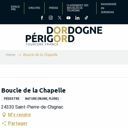
Aller
RANDONNÉE
CLASSEMENT DES
ESPACE
GROUPES
PRESSE
MEUBLÉS DE
EN
au
PRO
TOURISME
DORDOGNE
contenu
principal
Home
Boucle de la Chapelle
Boucle de la Chapelle
PÉDESTRE
NATURE (FAUNE, FLORE)
24330 Saint-Pierre-de-Chignac
M'y rendre
Partager