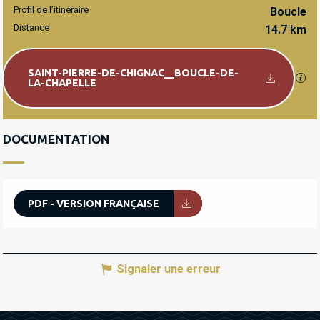
Profil de l’itinéraire
Boucle
Distance
14.7 km
Documentation
SAINT-PIERRE-DE-CHIGNAC__BOUCLE-DE-
SEC
LA-CHAPELLE
DOCUMENTATION
PDF - VERSION FRANÇAISE
Signaler une erreur