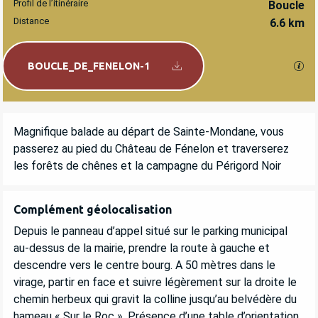
Profil de l’itinéraire
Boucle
Distance
6.6 km
Documentation
SEC
BOUCLE_DE_FENELON-1
DESCRIPTION
Magnifique balade au départ de Sainte-Mondane, vous 
passerez au pied du Château de Fénelon et traverserez 
les forêts de chênes et la campagne du Périgord Noir
Complément géolocalisation
Complément géolocalisation
Depuis le panneau d’appel situé sur le parking municipal 
au-dessus de la mairie, prendre la route à gauche et 
descendre vers le centre bourg. A 50 mètres dans le 
virage, partir en face et suivre légèrement sur la droite le 
chemin herbeux qui gravit la colline jusqu’au belvédère du 
hameau « Sur le Roc ». Présence d’une table d’orientation. 