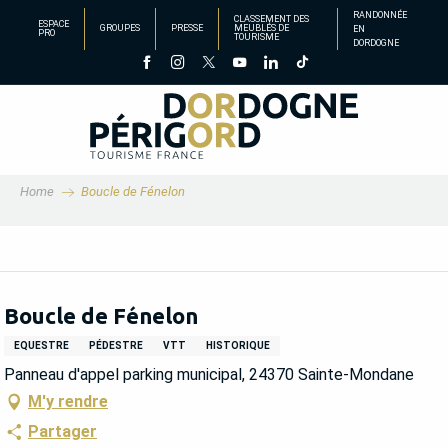
Aller
RANDONNÉE
CLASSEMENT DES
ESPACE
GROUPES
PRESSE
MEUBLÉS DE
EN
au
PRO
TOURISME
DORDOGNE
contenu
principal
Home
Boucle de Fénelon
Boucle de Fénelon
EQUESTRE
PÉDESTRE
VTT
HISTORIQUE
Panneau d'appel parking municipal, 24370 Sainte-Mondane
M'y rendre
Partager