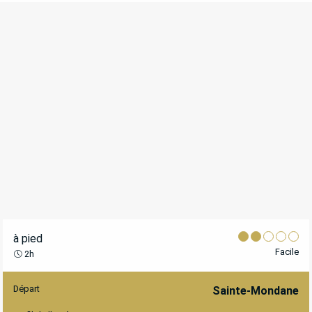
à pied
Facile
2h
Départ
INFORMATIONS PRATIQUES
Sainte-Mondane