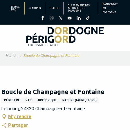
Aller
RANDONNÉE
CLASSEMENT DES
ESPACE
GROUPES
PRESSE
MEUBLÉS DE
EN
au
PRO
TOURISME
DORDOGNE
contenu
principal
Home
Boucle de Champagne et Fontaine
Boucle de Champagne et Fontaine
PÉDESTRE
VTT
HISTORIQUE
NATURE (FAUNE, FLORE)
Le bourg, 24320 Champagne-et-Fontaine
M'y rendre
Partager