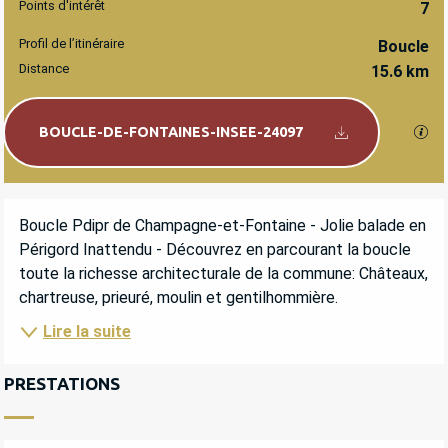
Points d'intérêt
7
Profil de l’itinéraire
Boucle
Distance
15.6 km
Documentation
SEC
BOUCLE-DE-FONTAINES-INSEE-24097
DESCRIPTION
Boucle Pdipr de Champagne-et-Fontaine - Jolie balade en 
Périgord Inattendu - Découvrez en parcourant la boucle 
toute la richesse architecturale de la commune: Châteaux, 
chartreuse, prieuré, moulin et gentilhommière.
Lire la suite
PRESTATIONS