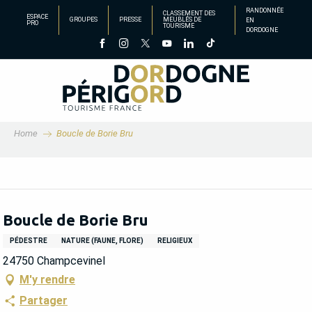
Aller
RANDONNÉE
CLASSEMENT DES
ESPACE
GROUPES
PRESSE
MEUBLÉS DE
EN
au
PRO
TOURISME
DORDOGNE
contenu
principal
Home
Boucle de Borie Bru
Boucle de Borie Bru
PÉDESTRE
NATURE (FAUNE, FLORE)
RELIGIEUX
24750 Champcevinel
M'y rendre
Partager