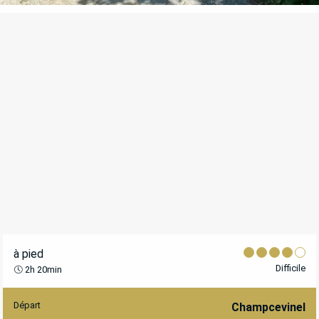
à pied
Difficile
2h 20min
Départ
INFORMATIONS PRATIQUES
Champcevinel