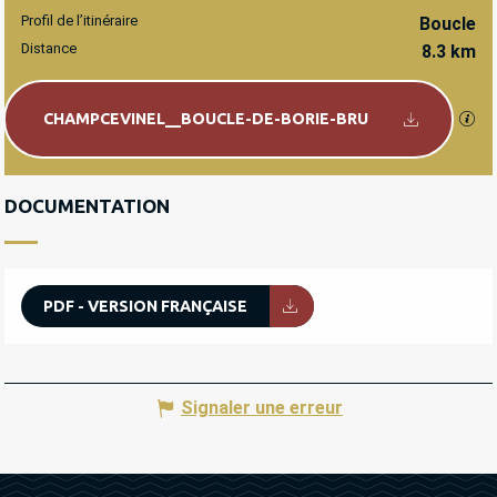
Profil de l’itinéraire
Boucle
Distance
8.3 km
Documentation
SEC
CHAMPCEVINEL__BOUCLE-DE-BORIE-BRU
DOCUMENTATION
PDF - VERSION FRANÇAISE
Signaler une erreur