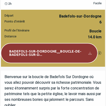
Facile
2h
Départ
INFORMATIONS PRATIQUES
Badefols-sur-Dordogne
Points d'intérêt
6
Profil de l’itinéraire
Boucle
Distance
14.0 km
Documentation
BADEFOLS-SUR-DORDOGNE__BOUCLE-DE-
SEC
BADEFOLS-SUR-D...
DESCRIPTION
Bienvenue sur la boucle de Badefols Sur Dordogne où 
vous allez pouvoir découvrir sa richesse patrimoniale. Vous 
serez étonnamment surpris par la forte concentration de 
patrimoine tels que la petite église, le lavoir mais aussi par 
ses nombreuses bories qui jalonnent le parcours. Sans 
oublier...