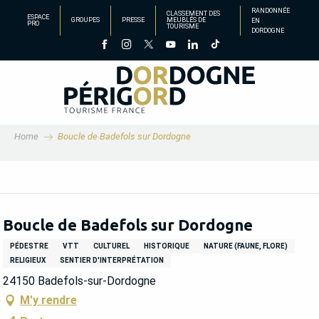
Aller
RANDONNÉE
CLASSEMENT DES
ESPACE
GROUPES
PRESSE
MEUBLÉS DE
EN
au
PRO
TOURISME
DORDOGNE
contenu
principal
Home
Boucle de Badefols sur Dordogne
Boucle de Badefols sur Dordogne
PÉDESTRE
VTT
CULTUREL
HISTORIQUE
NATURE (FAUNE, FLORE)
RELIGIEUX
SENTIER D'INTERPRÉTATION
24150 Badefols-sur-Dordogne
M'y rendre