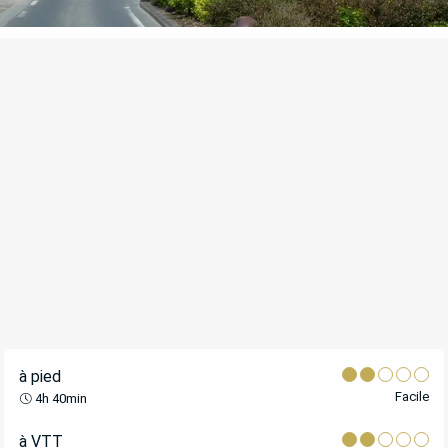
POINTS D'INTÉRÊT
à pied
Facile
4h 40min
à VTT