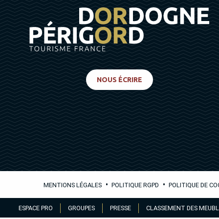
NOUS ÉCRIRE
•
•
MENTIONS LÉGALES
POLITIQUE RGPD
POLITIQUE DE CO
Aller
ESPACE PRO
GROUPES
PRESSE
CLASSEMENT DES MEUBL
au