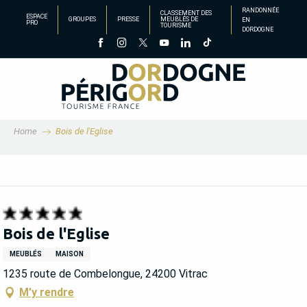
Aller
RANDONNÉE
CLASSEMENT DES
ESPACE
GROUPES
PRESSE
MEUBLÉS DE
EN
au
PRO
TOURISME
DORDOGNE
contenu
principal
Home
Bois de l'Eglise
Bois de l'Eglise
MEUBLÉS
MAISON
1235 route de Combelongue, 24200 Vitrac
M'y rendre