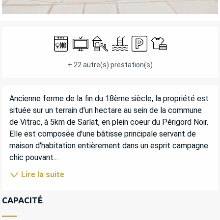
OUVERTURE ET COORDONNÉES
Lave vaisselle
Télévision
Jeux pour enfants / Espace jeux
Piscine
Parking
Draps et linge
+ 22 autre(s) prestation(s)
DESCRIPTION
Ancienne ferme de la fin du 18ème siècle, la propriété est 
située sur un terrain d'un hectare au sein de la commune 
de Vitrac, à 5km de Sarlat, en plein coeur du Périgord Noir. 
Elle est composée d'une bâtisse principale servant de 
maison d'habitation entièrement dans un esprit campagne 
chic pouvant...
Lire la suite
CAPACITÉ