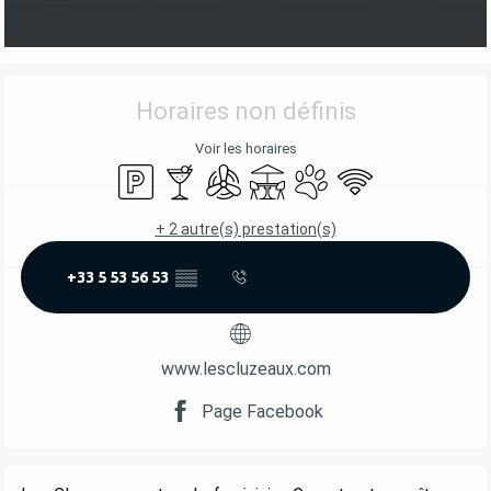
OUVERTURE ET COORDONNÉES
Horaires non définis
Voir les horaires
Parking
Bar / Buvette
Air conditionné
Terrasse
Animaux acceptés
WiFi
+ 2 autre(s) prestation(s)
+33 5 53 56 53
▒▒
www.lescluzeaux.com
Page Facebook
DESCRIPTION