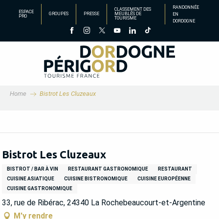
Aller
RANDONNÉE
CLASSEMENT DES
ESPACE
GROUPES
PRESSE
MEUBLÉS DE
EN
au
PRO
TOURISME
DORDOGNE
contenu
principal
Home
Bistrot Les Cluzeaux
Bistrot Les Cluzeaux
BISTROT / BAR À VIN
RESTAURANT GASTRONOMIQUE
RESTAURANT
CUISINE ASIATIQUE
CUISINE BISTRONOMIQUE
CUISINE EUROPÉENNE
CUISINE GASTRONOMIQUE
33, rue de Ribérac, 24340 La Rochebeaucourt-et-Argentine
M'y rendre