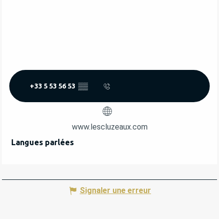
+33 5 53 56 53
▒▒
www.lescluzeaux.com
Langues parlées
Langues parlées
Signaler une erreur