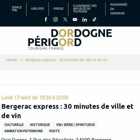
Aller
RANDONNÉE
CLASSEMENT DES
ESPACE
GROUPES
PRESSE
MEUBLÉS DE
EN
au
PRO
TOURISME
DORDOGNE
contenu
principal
Home
Bergerac express : 30 minutes de ville et de vin
Lundi 17 août de 19:30 à 20:00
Bergerac express : 30 minutes de ville et
de vin
CULTURELLE
HISTORIQUE
VIN / BIÈRE / SPIRITUEUX
ANIMATION PATRIMOINE
VISITE