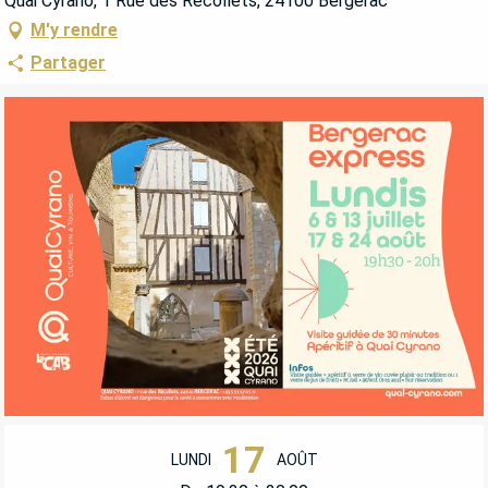
Quai Cyrano, 1 Rue des Récollets, 24100 Bergerac
M'y rendre
Partager
OUVERTURE ET COORDONNÉES
17
LUNDI
AOÛT