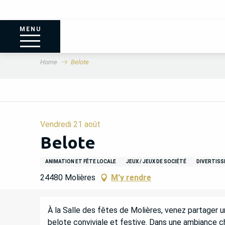
MENU
Home
Belote
Vendredi 21 août
Belote
ANIMATION ET FÊTE LOCALE
JEUX / JEUX DE SOCIÉTÉ
DIVERTIS
24480 Molières
M'y rendre
DESCRIPTION
À la Salle des fêtes de Molières, venez partager
belote conviviale et festive. Dans une ambiance chal