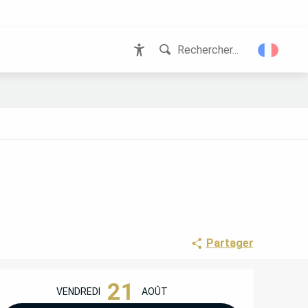
Rechercher...
Accessibilité
Partager
OUVERTURE ET COORD
21
VENDREDI
AOÛT