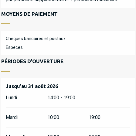
MOYENS DE PAIEMENT
Chèques bancaires et postaux
Espèces
PÉRIODES D'OUVERTURE
Du
Jusqu'au
1 juillet 2026
31 août 2026
au
31 août 2026
Lundi
14:00 - 19:00
Mardi
10:00
19:00