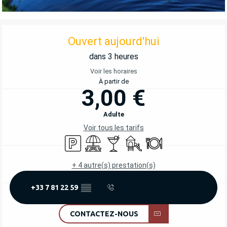
OUVERTURE ET COORDONNÉES
Ouvert aujourd'hui
dans 3 heures
Voir les horaires
À partir de
3,00 €
Adulte
Voir tous les tarifs
Parking
Aire de pique nique
Bar / Buvette
Jeux pour enfants / Espace 
Restaurant
+ 4 autre(s) prestation(s)
+33 7 81 22 59
▒▒
CONTACTEZ-NOUS