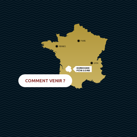
PARIS
RENNES
LYON
DORDOGNE
PÉRIGORD
BIARRITZ
COMMENT VENIR ?