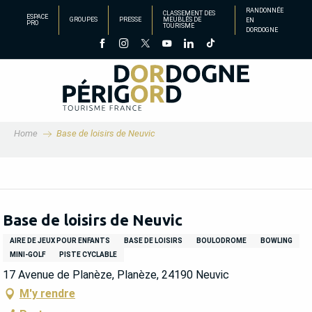
Aller
RANDONNÉE
CLASSEMENT DES
ESPACE
GROUPES
PRESSE
MEUBLÉS DE
EN
au
PRO
TOURISME
DORDOGNE
contenu
principal
Home
Base de loisirs de Neuvic
Base de loisirs de Neuvic
AIRE DE JEUX POUR ENFANTS
BASE DE LOISIRS
BOULODROME
BOWLING
MINI-GOLF
PISTE CYCLABLE
17 Avenue de Planèze, Planèze, 24190 Neuvic
M'y rendre