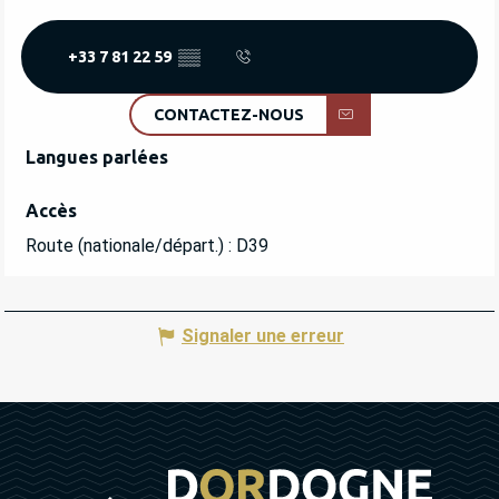
+33 7 81 22 59
▒▒
CONTACTEZ-NOUS
Langues parlées
Langues parlées
Accès
Accès
Route (nationale/départ.) : D39
Signaler une erreur