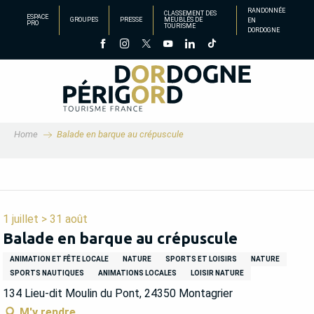
Aller
RANDONNÉE
CLASSEMENT DES
ESPACE
GROUPES
PRESSE
MEUBLÉS DE
EN
au
PRO
TOURISME
DORDOGNE
contenu
principal
Home
Balade en barque au crépuscule
1 juillet > 31 août
Balade en barque au crépuscule
ANIMATION ET FÊTE LOCALE
NATURE
SPORTS ET LOISIRS
NATURE
SPORTS NAUTIQUES
ANIMATIONS LOCALES
LOISIR NATURE
134 Lieu-dit Moulin du Pont, 24350 Montagrier
M'y rendre