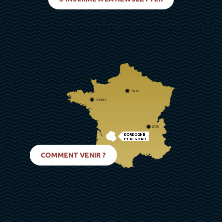
PARIS
RENNES
LYON
DORDOGNE
PÉRIGORD
BIARRITZ
COMMENT VENIR ?