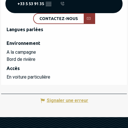
+33 5 53 91 35
▒▒
CONTACTEZ-NOUS
Langues parlées
Langues parlées
Environnement
Environnement
A la campagne
Bord de rivière
Accès
Accès
En voiture particulière
Signaler une erreur