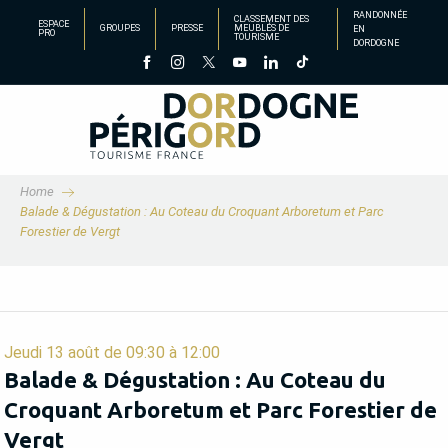
Aller
RANDONNÉE
CLASSEMENT DES
ESPACE
GROUPES
PRESSE
MEUBLÉS DE
EN
au
PRO
TOURISME
DORDOGNE
contenu
principal
Home
Balade & Dégustation : Au Coteau du Croquant Arboretum et Parc
Forestier de Vergt
Jeudi 13 août de 09:30 à 12:00
Balade & Dégustation : Au Coteau du
Croquant Arboretum et Parc Forestier de
Vergt