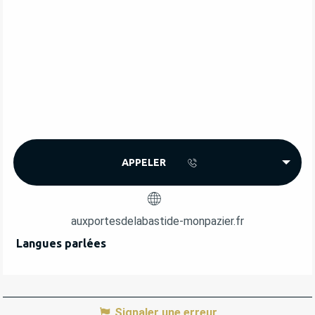
APPELER
auxportesdelabastide-monpazier.fr
Langues parlées
Langues parlées
Signaler une erreur