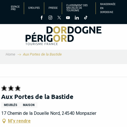
Aller
RANDONNÉE
CLASSEMENT DES
ESPACE
GROUPES
PRESSE
MEUBLÉS DE
EN
au
PRO
TOURISME
DORDOGNE
contenu
principal
Home
Aux Portes de la Bastide
Aux Portes de la Bastide
MEUBLÉS
MAISON
17 Chemin de la Douelle Nord, 24540 Monpazier
M'y rendre