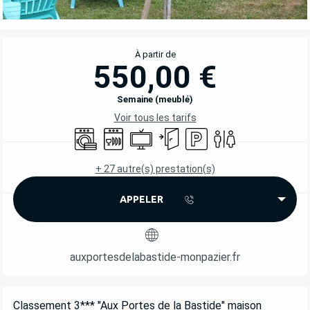
OUVERTURE ET COORDONNÉES
À partir de
550,00 €
Semaine (meublé)
Voir tous les tarifs
Lave linge
Lave vaisselle
Télévision
Entrée indépendante
Parking
Toilettes
+ 27 autre(s) prestation(s)
APPELER
auxportesdelabastide-monpazier.fr
DESCRIPTION
Classement 3*** "Aux Portes de la Bastide" maison 