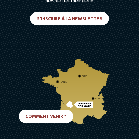
newsletter mensuelle
S'INSCRIRE À LA NEWSLETTER
PARIS
RENNES
LYON
DORDOGNE
PÉRIGORD
BIARRITZ
COMMENT VENIR ?