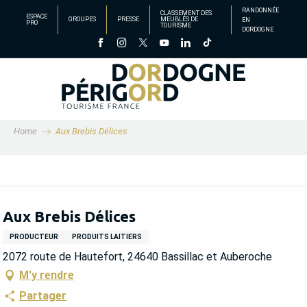
Aller
RANDONNÉE
CLASSEMENT DES
ESPACE
GROUPES
PRESSE
MEUBLÉS DE
EN
au
PRO
TOURISME
DORDOGNE
contenu
principal
Home
Aux Brebis Délices
Aux Brebis Délices
PRODUCTEUR
PRODUITS LAITIERS
2072 route de Hautefort, 24640 Bassillac et Auberoche
M'y rendre
Partager