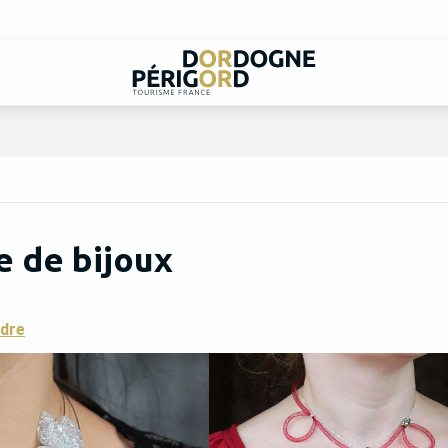
e de bijoux
ndre