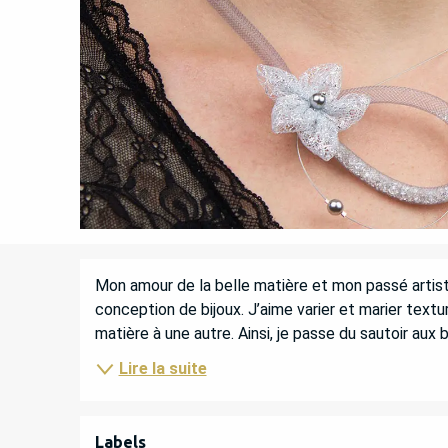
DESCRIPTION
Mon amour de la belle matière et mon passé artist
conception de bijoux. J’aime varier et marier textu
matière à une autre. Ainsi, je passe du sautoir aux bo
Lire la suite
OFFRES DE PREST
Labels
Labels