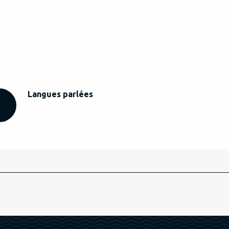
Langues parlées
Langues parlées