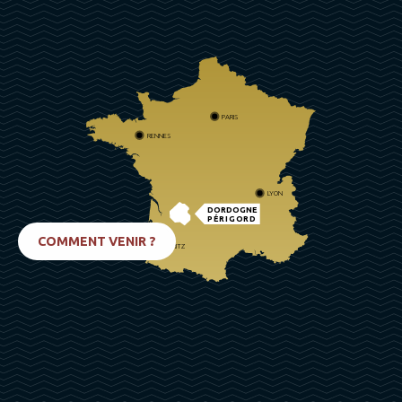
PARIS
RENNES
LYON
DORDOGNE
PÉRIGORD
COMMENT VENIR ?
BIARRITZ