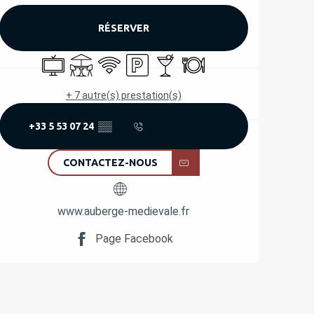
RÉSERVER
Télévision
Terrasse
WiFi
Parking
Bar / Buvette
Restaurant
+ 7 autre(s) prestation(s)
+33 5 53 07 24
▒▒
CONTACTEZ-NOUS
www.auberge-medievale.fr
Page Facebook