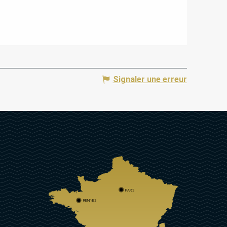
Signaler une erreur
PARIS
RENNES