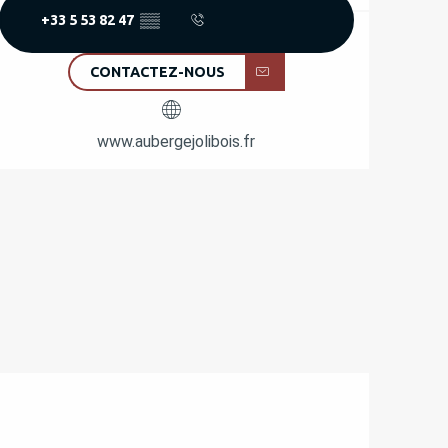
+33 5 53 82 47
▒▒
CONTACTEZ-NOUS
www.aubergejolibois.fr