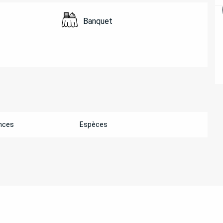
Banquet
nces
Espèces