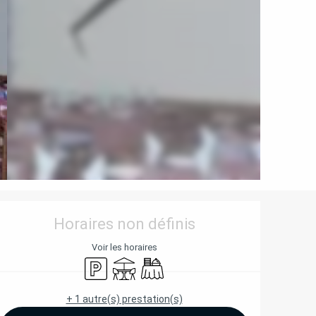
OUVERTURE ET COORD
Horaires non définis
Voir les horaires
Parking
Terrasse
Banquet
+ 1 autre(s) prestation(s)