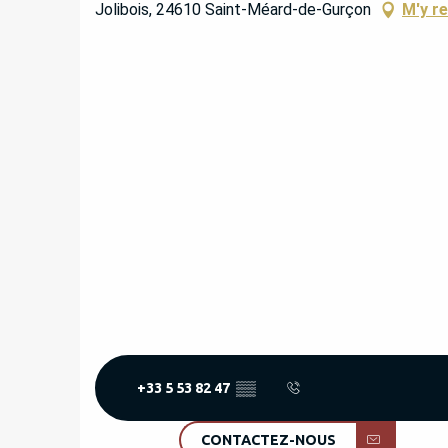
Jolibois, 24610 Saint-Méard-de-Gurçon
M'y r
+33 5 53 82 47
▒▒
CONTACTEZ-NOUS