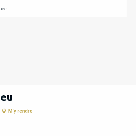
aire
leu
M'y rendre