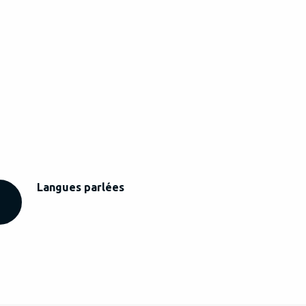
Langues parlées
Langues parlées