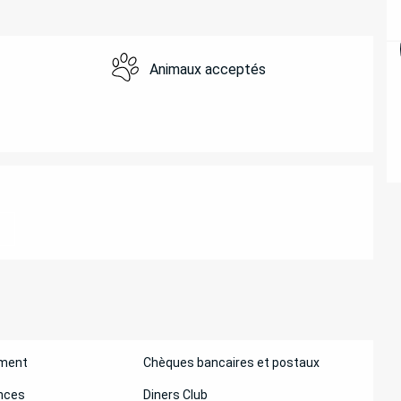
Animaux acceptés
ATIONS
ement
Chèques bancaires et postaux
nces
Diners Club