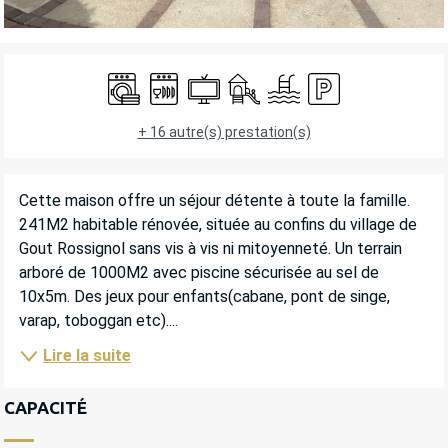
OUVERTURE ET COORDONNÉES
Lave linge
Lave vaisselle
Télévision
Jeux pour enfants / Espace jeu
Piscine
Parking
+ 16 autre(s) prestation(s)
DESCRIPTION
Cette maison offre un séjour détente à toute la famille. 
241M2 habitable rénovée, située au confins du village de 
Gout Rossignol sans vis à vis ni mitoyenneté. Un terrain 
arboré de 1000M2 avec piscine sécurisée au sel de 
10x5m. Des jeux pour enfants(cabane, pont de singe, 
varap, toboggan etc)....
Lire la suite
CAPACITÉ