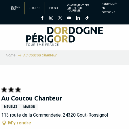
Aller
RANDONNÉE
CLASSEMENT DES
ESPACE
GROUPES
PRESSE
MEUBLÉS DE
EN
au
PRO
TOURISME
DORDOGNE
contenu
principal
Home
Au Coucou Chanteur
Au Coucou Chanteur
MEUBLÉS
MAISON
113 route de la Commanderie, 24320 Gout-Rossignol
M'y rendre