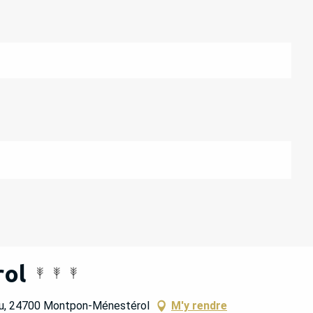
ol
au, 24700 Montpon-Ménestérol
M'y rendre