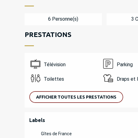
6 Personne(s)
3 
PRESTATIONS
Télévision
Parking
Toilettes
Draps et 
AFFICHER TOUTES LES PRESTATIONS
OFFRES DE PREST
Labels
Labels
Gîtes de France