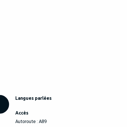
Langues parlées
Langues parlées
Accès
Accès
Autoroute : A89