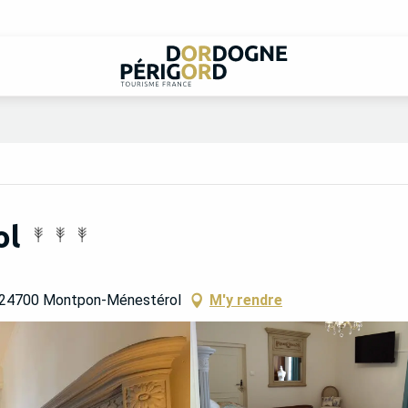
ol
, 24700 Montpon-Ménestérol
M'y rendre