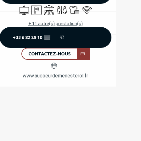
Télévision
Parking
Terrasse
Toilettes
Draps et linge
WiFi
+ 11 autre(s) prestation(s)
+33 6 82 29 10
▒▒
CONTACTEZ-NOUS
www.aucoeurdemenesterol.fr