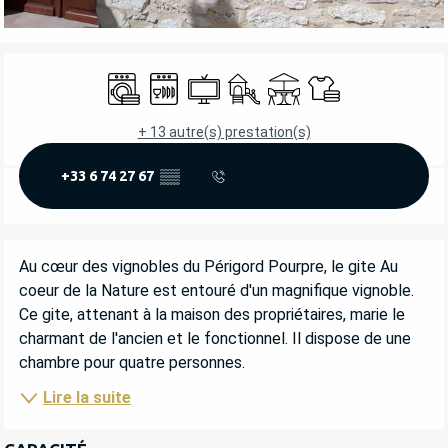
OUVERTURE ET COORDONNÉES
Lave linge
Lave vaisselle
Télévision
Jeux pour enfants / Espace jeu
Terrasse
Draps et linge
+ 13 autre(s) prestation(s)
+33 6 74 27 67
▒▒
DESCRIPTION
Au cœur des vignobles du Périgord Pourpre, le gite Au 
coeur de la Nature est entouré d'un magnifique vignoble. 
Ce gite, attenant à la maison des propriétaires, marie le 
charmant de l'ancien et le fonctionnel. Il dispose de une 
chambre pour quatre personnes.
Lire la suite