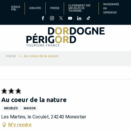
Aller
RANDONNÉE
CLASSEMENT DES
ESPACE
GROUPES
PRESSE
MEUBLÉS DE
EN
au
PRO
TOURISME
DORDOGNE
contenu
principal
Home
Au coeur de la nature
Au coeur de la nature
MEUBLÉS
MAISON
Les Martins, le Coculet, 24240 Monestier
M'y rendre