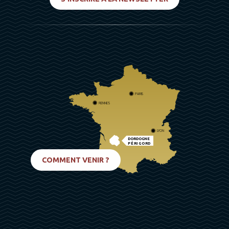
PARIS
RENNES
LYON
DORDOGNE
PÉRIGORD
BIARRITZ
COMMENT VENIR ?