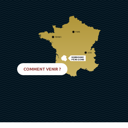
PARIS
RENNES
LYON
DORDOGNE
PÉRIGORD
BIARRITZ
COMMENT VENIR ?