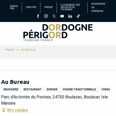
Aller
RANDONNÉE
CLASSEMENT DES
ESPACE
GROUPES
PRESSE
MEUBLÉS DE
EN
au
PRO
TOURISME
DORDOGNE
contenu
principal
Home
Au Bureau
Au Bureau
BRASSERIE
RESTAURANT
BURGER
CUISINE TRADITIONNELLE
TAPAS
Parc d'Activités du Ponteix, 24750 Boulazac, Boulazac Isle
Manoire
M'y rendre