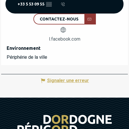
+33 5 53 09 55
▒▒
CONTACTEZ-NOUS
l.facebook.com
Environnement
Environnement
Périphérie de la ville
Signaler une erreur