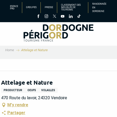
Aller
RANDONNÉE
CLASSEMENT DES
ESPACE
GROUPES
PRESSE
MEUBLÉS DE
EN
au
PRO
TOURISME
DORDOGNE
contenu
principal
Home
Attelage et Nature
Attelage et Nature
PRODUCTEUR
OEUFS
VOLAILLES
470 Route du lavoir, 24320 Vendoire
M'y rendre
Partager