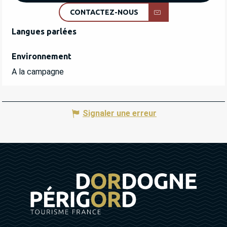
CONTACTEZ-NOUS
Langues parlées
Langues parlées
Environnement
Environnement
A la campagne
Signaler une erreur