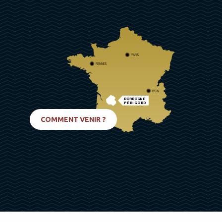
PARIS
RENNES
LYON
DORDOGNE
PÉRIGORD
BIARRITZ
COMMENT VENIR ?