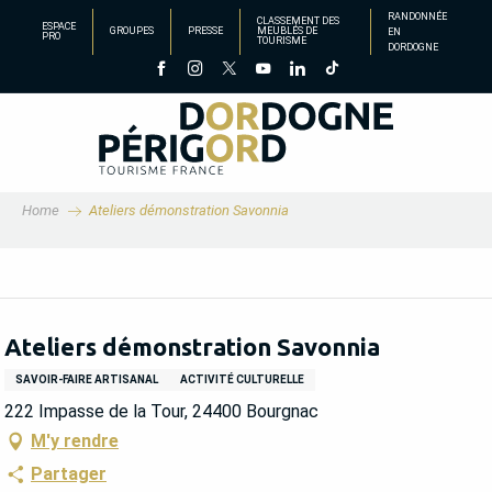
Aller
RANDONNÉE
CLASSEMENT DES
ESPACE
GROUPES
PRESSE
MEUBLÉS DE
EN
au
PRO
TOURISME
DORDOGNE
contenu
principal
Home
Ateliers démonstration Savonnia
Ateliers démonstration Savonnia
SAVOIR-FAIRE ARTISANAL
ACTIVITÉ CULTURELLE
222 Impasse de la Tour, 24400 Bourgnac
M'y rendre
Partager