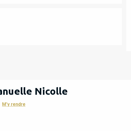
ATIONS
anuelle Nicolle
M'y rendre