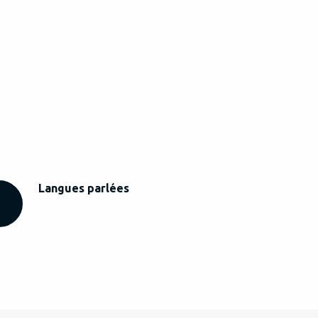
Langues parlées
Langues parlées