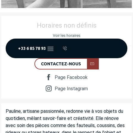
OUVERTURE ET COORDONNÉES
Horaires non définis
Voir les horaires
+33 6 85 78 93
▒▒
CONTACTEZ-NOUS
Page Facebook
Page Instagram
DESCRIPTION
Pauline, artisane passionnée, redonne vie à vos objets du 
quotidien, mêlant savoir-faire et créativité. Elle rénove 
avec soin des pièces comme des fauteuils, coussins, des 
rideaux ou stores bateaux, dans le respect de l'objet et 