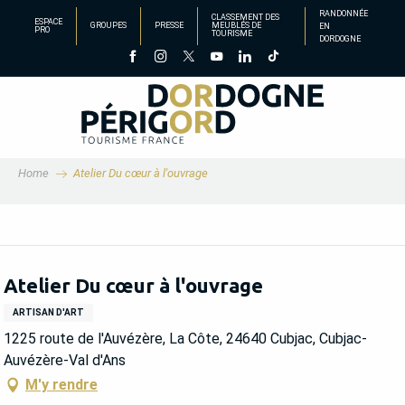
Aller
RANDONNÉE
CLASSEMENT DES
ESPACE
GROUPES
PRESSE
MEUBLÉS DE
EN
au
PRO
TOURISME
DORDOGNE
contenu
principal
Home
Atelier Du cœur à l'ouvrage
Atelier Du cœur à l'ouvrage
ARTISAN D'ART
1225 route de l'Auvézère, La Côte, 24640 Cubjac, Cubjac-
Auvézère-Val d'Ans
M'y rendre