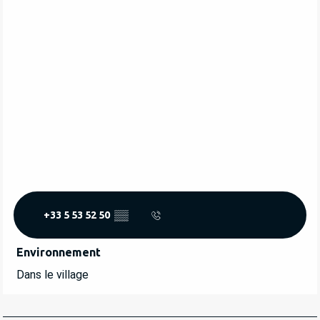
+33 5 53 52 50
▒▒
Environnement
Environnement
Dans le village