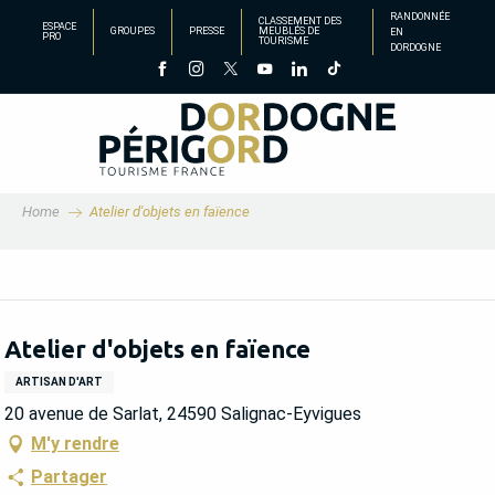
Aller
RANDONNÉE
CLASSEMENT DES
ESPACE
GROUPES
PRESSE
MEUBLÉS DE
EN
au
PRO
TOURISME
DORDOGNE
contenu
principal
Home
Atelier d'objets en faïence
Atelier d'objets en faïence
ARTISAN D'ART
20 avenue de Sarlat, 24590 Salignac-Eyvigues
M'y rendre
Partager