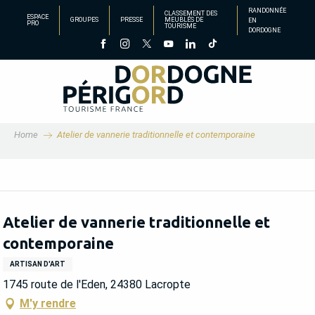
Aller
RANDONNÉE
CLASSEMENT DES
ESPACE
GROUPES
PRESSE
MEUBLÉS DE
EN
au
PRO
TOURISME
DORDOGNE
contenu
principal
Home
Atelier de vannerie traditionnelle et contemporaine
Atelier de vannerie traditionnelle et
contemporaine
ARTISAN D'ART
1745 route de l'Eden, 24380 Lacropte
M'y rendre