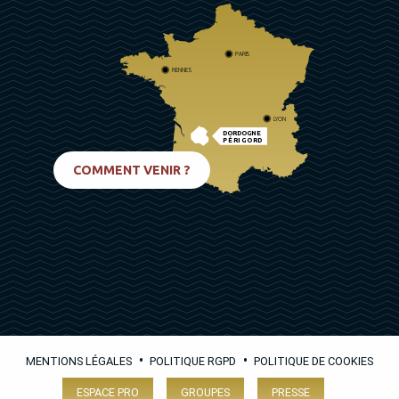
PARIS
RENNES
LYON
DORDOGNE
PÉRIGORD
BIARRITZ
COMMENT VENIR ?
•
•
MENTIONS LÉGALES
POLITIQUE RGPD
POLITIQUE DE COOKIES
ESPACE PRO
GROUPES
PRESSE