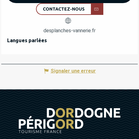
CONTACTEZ-NOUS
desplanches-vannerie.fr
Langues parlées
Langues parlées
Signaler une erreur