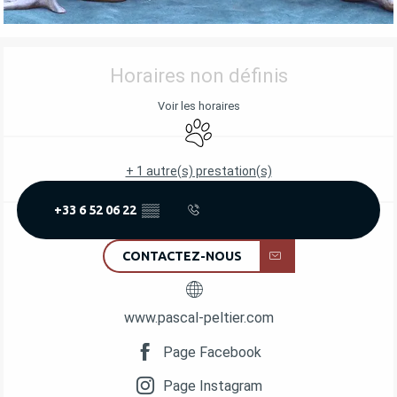
OUVERTURE ET COORDONNÉES
Horaires non définis
Voir les horaires
Animaux acceptés
+ 1 autre(s) prestation(s)
+33 6 52 06 22
▒▒
CONTACTEZ-NOUS
www.pascal-peltier.com
Page Facebook
Page Instagram