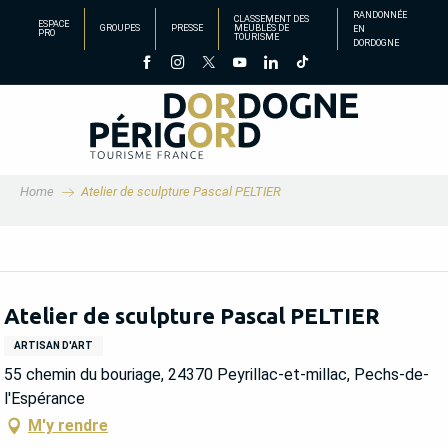
Aller
RANDONNÉE
CLASSEMENT DES
ESPACE
GROUPES
PRESSE
MEUBLÉS DE
EN
au
PRO
TOURISME
DORDOGNE
contenu
principal
Home
Atelier de sculpture Pascal PELTIER
Atelier de sculpture Pascal PELTIER
ARTISAN D'ART
55 chemin du bouriage, 24370 Peyrillac-et-millac, Pechs-de-
l'Espérance
M'y rendre