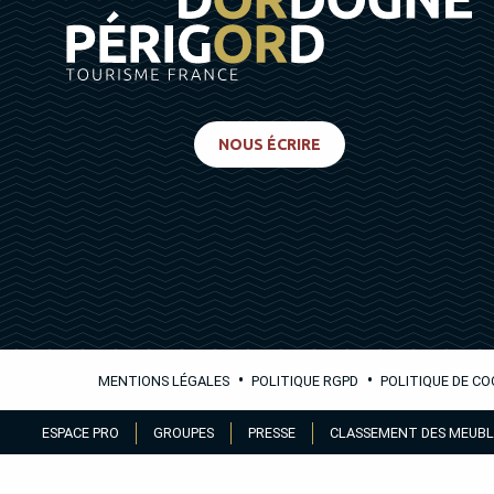
NOUS ÉCRIRE
•
•
MENTIONS LÉGALES
POLITIQUE RGPD
POLITIQUE DE CO
Aller
ESPACE PRO
GROUPES
PRESSE
CLASSEMENT DES MEUBL
au
contenu