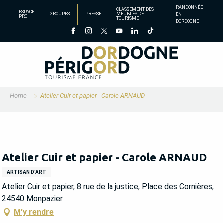
Aller
RANDONNÉE
CLASSEMENT DES
ESPACE
GROUPES
PRESSE
MEUBLÉS DE
EN
au
PRO
TOURISME
DORDOGNE
contenu
principal
Home
Atelier Cuir et papier - Carole ARNAUD
Atelier Cuir et papier - Carole ARNAUD
ARTISAN D'ART
Atelier Cuir et papier, 8 rue de la justice, Place des Cornières,
24540 Monpazier
M'y rendre