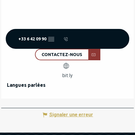
+33 6 42 09 90
▒▒
CONTACTEZ-NOUS
bit.ly
Langues parlées
Langues parlées
Signaler une erreur