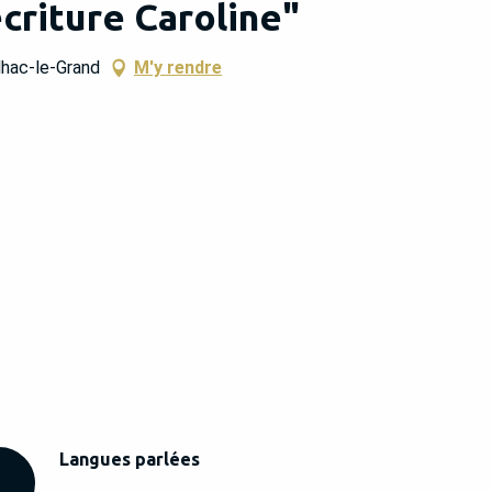
écriture Caroline"
lhac-le-Grand
M'y rendre
Langues parlées
Langues parlées