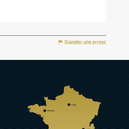
Signaler une erreur
PARIS
RENNES