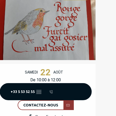
OUVERTURE ET COORD
22
SAMEDI
AOÛT
De 10:00 à 12:00
+33 5 53 52 55
▒▒
CONTACTEZ-NOUS