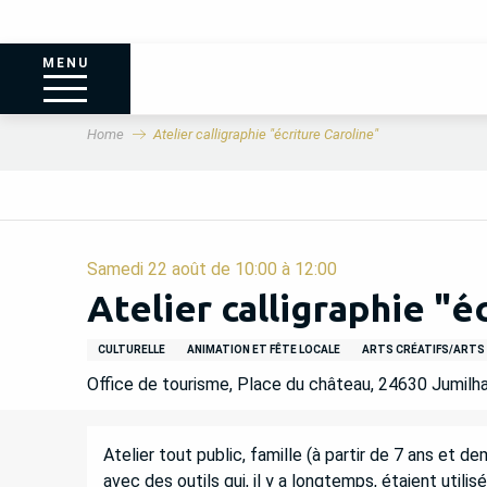
MENU
Home
Atelier calligraphie "écriture Caroline"
Samedi 22 août de 10:00 à 12:00
Atelier calligraphie "é
CULTURELLE
ANIMATION ET FÊTE LOCALE
ARTS CRÉATIFS/ARTS
Office de tourisme, Place du château, 24630 Jumilh
DESCRIPTION
Atelier tout public, famille (à partir de 7 ans et dem
avec des outils qui, il y a longtemps, étaient utili