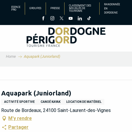
Aller
RANDONNÉE
CLASSEMENT DES
ESPACE
GROUPES
PRESSE
MEUBLÉS DE
EN
au
PRO
TOURISME
DORDOGNE
contenu
principal
Home
Aquapark (Juniorland)
Aquapark (Juniorland)
ACTIVITÉ SPORTIVE
CANOÉ KAYAK
LOCATION DE MATÉRIEL
Route de Bordeaux, 24100 Saint-Laurent-des-Vignes
M'y rendre
Partager