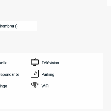
Chambre(s)
selle
Télévision
ndépendante
Parking
linge
WiFi