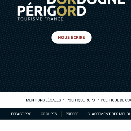
NOUS ÉCRIRE
•
•
MENTIONS LÉGALES
POLITIQUE RGPD
POLITIQUE DE CO
Aller
ESPACE PRO
GROUPES
PRESSE
CLASSEMENT DES MEUBL
au
contenu