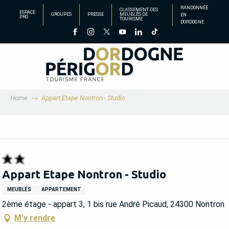
Aller
RANDONNÉE
CLASSEMENT DES
ESPACE
GROUPES
PRESSE
MEUBLÉS DE
EN
au
PRO
TOURISME
DORDOGNE
contenu
principal
Home
Appart Etape Nontron - Studio
Appart Etape Nontron - Studio
MEUBLÉS
APPARTEMENT
2ème étage - appart 3, 1 bis rue André Picaud, 24300 Nontron
M'y rendre