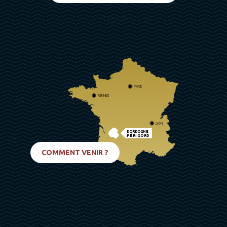
PARIS
RENNES
LYON
DORDOGNE
PÉRIGORD
BIARRITZ
COMMENT VENIR ?