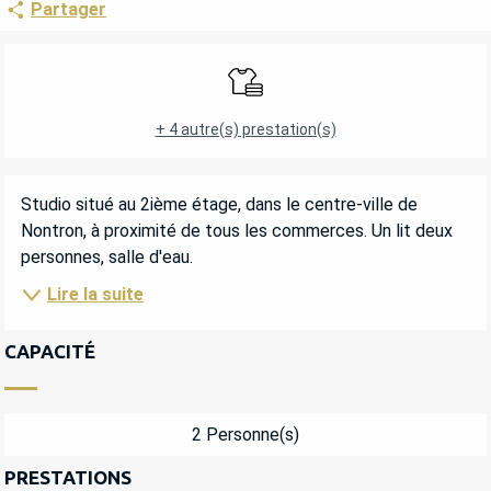
Partager
OUVERTURE ET COORDONNÉES
Draps et linge
+ 4 autre(s) prestation(s)
DESCRIPTION
Studio situé au 2ième étage, dans le centre-ville de 
Nontron, à proximité de tous les commerces. Un lit deux 
personnes, salle d'eau.
Lire la suite
CAPACITÉ
2 Personne(s)
PRESTATIONS