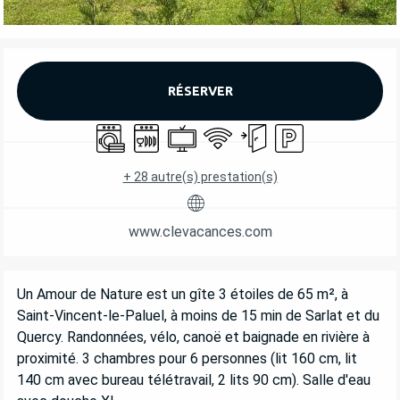
OUVERTURE ET COORDONNÉES
RÉSERVER
Lave linge
Lave vaisselle
Télévision
WiFi
Entrée indépendante
Parking
+ 28 autre(s) prestation(s)
www.clevacances.com
DESCRIPTION
Un Amour de Nature est un gîte 3 étoiles de 65 m², à 
Saint-Vincent-le-Paluel, à moins de 15 min de Sarlat et du 
Quercy. Randonnées, vélo, canoë et baignade en rivière à 
proximité. 3 chambres pour 6 personnes (lit 160 cm, lit 
140 cm avec bureau télétravail, 2 lits 90 cm). Salle d'eau 