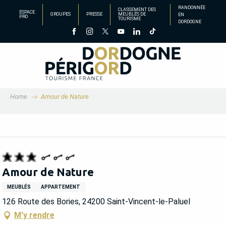
Aller
RANDONNÉE
CLASSEMENT DES
ESPACE
GROUPES
PRESSE
MEUBLÉS DE
EN
au
PRO
TOURISME
DORDOGNE
contenu
principal
Home
Amour de Nature
Amour de Nature
MEUBLÉS
APPARTEMENT
126 Route des Bories, 24200 Saint-Vincent-le-Paluel
M'y rendre