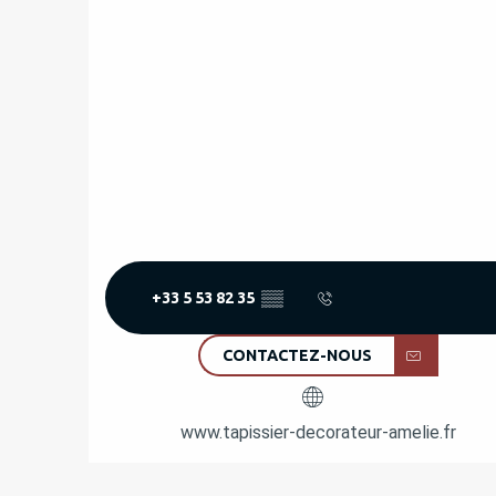
+33 5 53 82 35
▒▒
CONTACTEZ-NOUS
www.tapissier-decorateur-amelie.fr