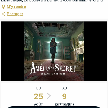
Bibliothèque, 20 Boulevard Darnet, 24630 Jumilhac-le-Grand
M'y rendre
Partager
OUVERTURE ET COORDONNÉES
DU
AU
25
9
AOÛT
SEPTEMBRE