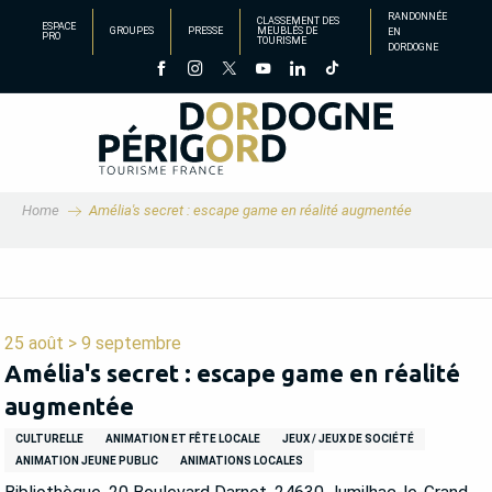
Aller
RANDONNÉE
CLASSEMENT DES
ESPACE
GROUPES
PRESSE
MEUBLÉS DE
EN
au
PRO
TOURISME
DORDOGNE
contenu
principal
Home
Amélia's secret : escape game en réalité augmentée
25 août > 9 septembre
Amélia's secret : escape game en réalité
augmentée
CULTURELLE
ANIMATION ET FÊTE LOCALE
JEUX / JEUX DE SOCIÉTÉ
ANIMATION JEUNE PUBLIC
ANIMATIONS LOCALES