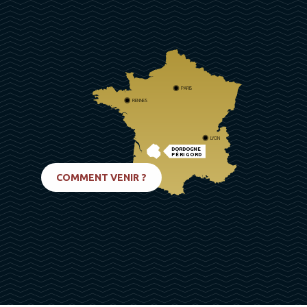
PARIS
RENNES
LYON
DORDOGNE
PÉRIGORD
BIARRITZ
COMMENT VENIR ?