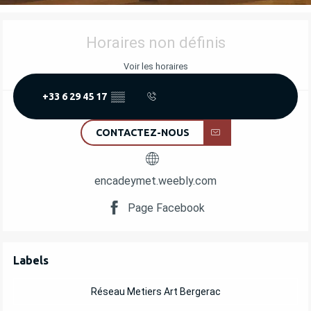
OUVERTURE ET COORDONNÉES
Horaires non définis
Voir les horaires
+33 6 29 45 17
▒▒
CONTACTEZ-NOUS
encadeymet.weebly.com
Page Facebook
OFFRES DE PRESTATIONS
Labels
Labels
Réseau Metiers Art Bergerac