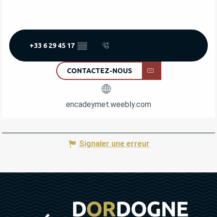
+33 6 29 45 17
▒▒
CONTACTEZ-NOUS
encadeymet.weebly.com
Signaler une erreur