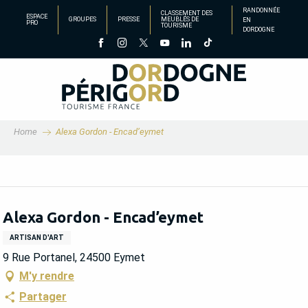
Aller
RANDONNÉE
CLASSEMENT DES
ESPACE
GROUPES
PRESSE
MEUBLÉS DE
EN
au
PRO
TOURISME
DORDOGNE
contenu
principal
Home
Alexa Gordon - Encad’eymet
Alexa Gordon - Encad’eymet
ARTISAN D'ART
9 Rue Portanel, 24500 Eymet
M'y rendre
Partager