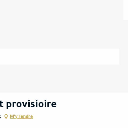
 provisioire
c
M'y rendre