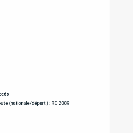
ccès
ccès
ute (nationale/départ.) : RD 2089