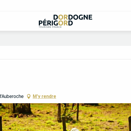
d'Auberoche
M'y rendre