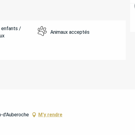
 enfants /
Animaux acceptés
ux
n-d'Auberoche
M'y rendre