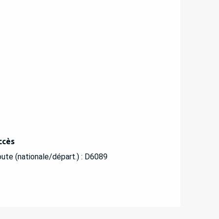
ccès
ccès
ute (nationale/départ.) : D6089