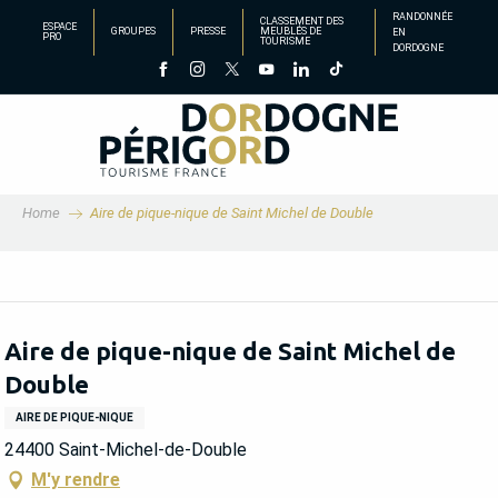
Aller
RANDONNÉE
CLASSEMENT DES
ESPACE
GROUPES
PRESSE
MEUBLÉS DE
EN
au
PRO
TOURISME
DORDOGNE
contenu
principal
Home
Aire de pique-nique de Saint Michel de Double
Aire de pique-nique de Saint Michel de
Double
AIRE DE PIQUE-NIQUE
24400 Saint-Michel-de-Double
M'y rendre