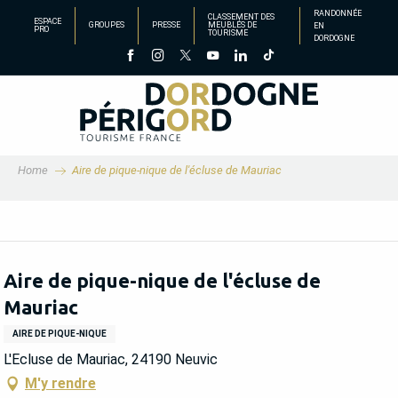
Aller
RANDONNÉE
CLASSEMENT DES
ESPACE
GROUPES
PRESSE
MEUBLÉS DE
EN
au
PRO
TOURISME
DORDOGNE
contenu
principal
Home
Aire de pique-nique de l'écluse de Mauriac
Aire de pique-nique de l'écluse de
Mauriac
AIRE DE PIQUE-NIQUE
L'Ecluse de Mauriac, 24190 Neuvic
M'y rendre