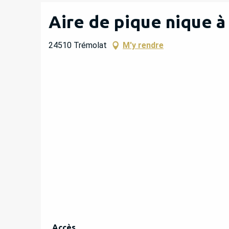
Aire de pique nique à
24510 Trémolat
M'y rendre
Accès
Accès