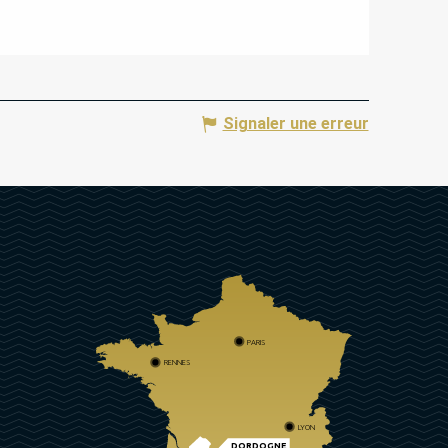
Signaler une erreur
PARIS
RENNES
LYON
DORDOGNE