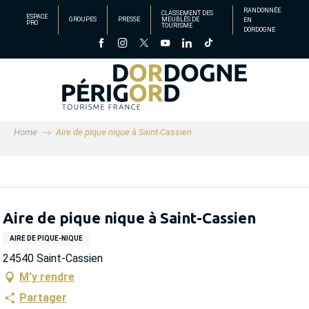
Aller
RANDONNÉE
CLASSEMENT DES
ESPACE
GROUPES
PRESSE
MEUBLÉS DE
EN
au
PRO
TOURISME
DORDOGNE
contenu
principal
Home
Aire de pique nique à Saint-Cassien
Aire de pique nique à Saint-Cassien
AIRE DE PIQUE-NIQUE
24540 Saint-Cassien
M'y rendre
Partager