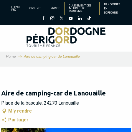
Aller
RANDONNÉE
CLASSEMENT DES
ESPACE
GROUPES
PRESSE
MEUBLÉS DE
EN
au
PRO
TOURISME
DORDOGNE
contenu
principal
Home
Aire de camping-car de Lanouaille
Aire de camping-car de Lanouaille
Place de la bascule, 24270 Lanouaille
M'y rendre
Partager